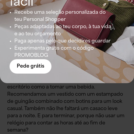
fácil
pode sentir a pressão a diminuir. Uma saia será
uma boa escolha. Combine-a com uma camisola
Recebe uma seleção personalizada do
básica e um blusão de ganga. Acrescente uns
teu Personal Shopper
botins para um look casual rocker.
Peças adaptadas ao teu corpo, à tua vida
e ao teu orçamento
Paga apenas pelo que decidires guardar
Experimenta grátis com o código
Quinta-feira: do escritório para o afterwork
PROMOBLOG
Quinta-feira é o dia perfeito para tomar uma
Pede grátis
bebida depois do trabalho, por isso o ideal é uma
roupa versátil para estar confortável tanto no
escritório como a tomar uma bebida.
Recomendamos um vestido com um estampado
de guingão combinado com botins para um look
casual.
Também não lhe faltará um casaco leve
para a noite.
E para terminar, porque não usar um
relógio para contar as horas até ao fim de
semana?