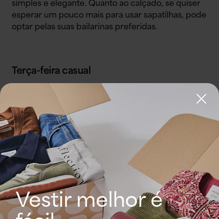
simples e elegante. Quanto ao calçado, se quiser
esperar um pouco mais para usar sapatilhas, pode
optar pelas suas bailarinas preferidas.
Terça-feira casual
Passada a segunda-feira, passemos ao segundo
dia da semana. Opte por um par de calças direitas
com uma T-shirt estampada e um blazer. Opte por
uns sapatos coloridos e escolha uma mala discreta
para o toque final
Quarta-feira: um look casual
Vestir melhor é
Aleluia! Chegou a meio da semana (de trabalho) e