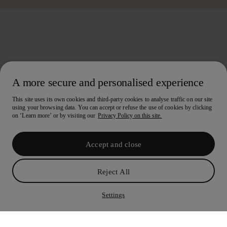
A more secure and personalised experience
This site uses its own cookies and third-party cookies to analyse traffic on our site
using your browsing data. You can accept or refuse the use of cookies by clicking
on ‘Learn more’ or by visiting our
Privacy Policy on this site.
Accept and close
Reject All
10€ de oferta no teu primeiro Lookiero
Levantar código
Settings