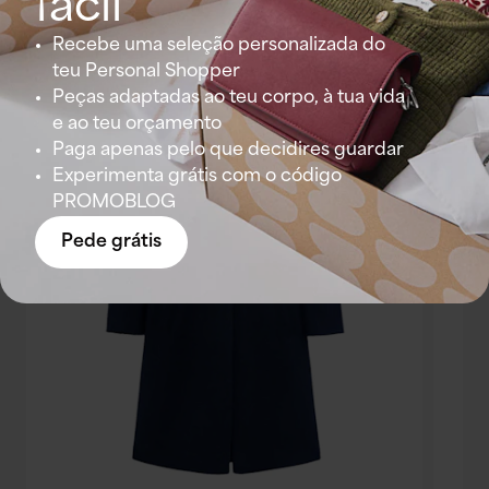
fácil
Recebe uma seleção personalizada do
teu Personal Shopper
Peças adaptadas ao teu corpo, à tua vida
e ao teu orçamento
Paga apenas pelo que decidires guardar
Experimenta grátis com o código
PROMOBLOG
Pede grátis