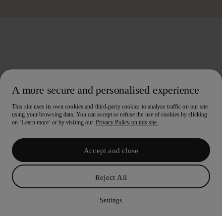
A more secure and personalised experience
This site uses its own cookies and third-party cookies to analyse traffic on our site
using your browsing data. You can accept or refuse the use of cookies by clicking
on ‘Learn more’ or by visiting our
Privacy Policy on this site.
Accept and close
Reject All
10€ de oferta no teu primeiro Lookiero
Levantar código
Settings