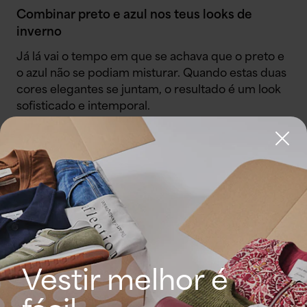
Combinar preto e azul nos teus looks de
inverno
Já lá vai o tempo em que se achava que o preto e
o azul não se podiam misturar. Quando estas duas
cores elegantes se juntam, o resultado é um look
sofisticado e intemporal.
Espreita este look da rainha do estilo Olivia
Palermo: ela combinou de uma forma
impressionante um total look em preto com
calças de couro e camisola, com um casaco azul.
Não é o resultado mais chic que já viram?
Adoramo-lo tanto para os planos de dia como
para um jantar elegante!
Vestir melhor é