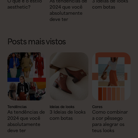
O que é o estilo
As tendências de
3 Ideias de looks
aesthetic?
2024 que você
com botas
absolutamente
deve ter
Posts mais vistos
Tendências
Ideias de looks
Cores
As tendências de
3 Ideias de looks
Como combinar
2024 que você
com botas
a cor pêssego
absolutamente
para alegrar os
deve ter
teus looks