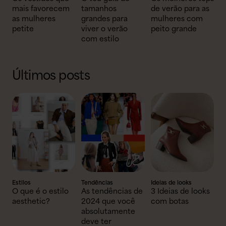
mais favorecem
tamanhos
de verão para as
as mulheres
grandes para
mulheres com
petite
viver o verão
peito grande
com estilo
Últimos posts
Estilos
Tendências
Ideias de looks
O que é o estilo
As tendências de
3 Ideias de looks
aesthetic?
2024 que você
com botas
absolutamente
deve ter