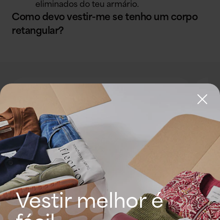
eliminados do teu armário.
Como devo vestir-me se tenho um corpo
retangular?
Vestir melhor é