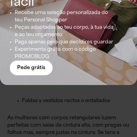
fácil
Recebe uma seleção personalizada do
teu Personal Shopper
Peças adaptadas ao teu corpo, à tua vida
e ao teu orçamento
Paga apenas pelo que decidires guardar
Experimenta grátis com o código
PROMOBLOG
Pede grátis
Faldas y vestidos rectos o entallados
As mulheres com corpos retangulares luzem
perfeitas com saias de cintura alta, com pregas ou
folhos mas, sempre justas na cintura. Se tens a