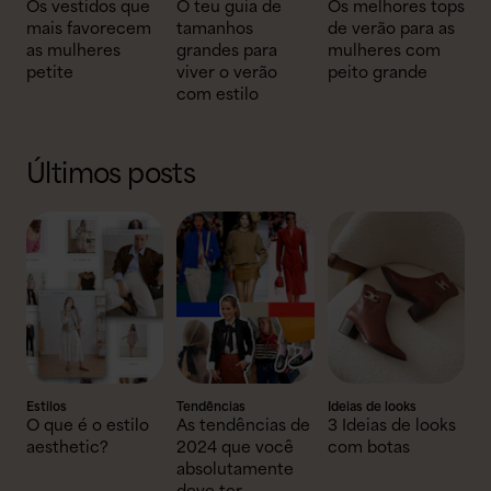
Os vestidos que
O teu guia de
Os melhores tops
mais favorecem
tamanhos
de verão para as
as mulheres
grandes para
mulheres com
petite
viver o verão
peito grande
com estilo
Últimos posts
Estilos
Tendências
Ideias de looks
O que é o estilo
As tendências de
3 Ideias de looks
aesthetic?
2024 que você
com botas
absolutamente