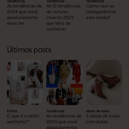
Tendências
Tendências
Tendências
As tendências de
As 15 tendências
Como usar as
2024 que você
de outono-
transparências
absolutamente
inverno 2023
este verão?
deve ter
que tens de
conhecer
Últimos posts
Estilos
Tendências
Ideias de looks
O que é o estilo
As tendências de
3 Ideias de looks
aesthetic?
2024 que você
com botas
absolutamente