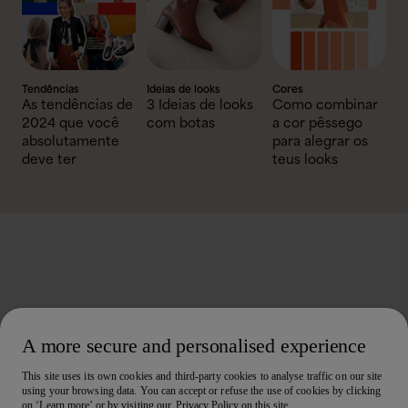
Tendências
Ideias de looks
Cores
As tendências de
3 Ideias de looks
Como combinar
2024 que você
com botas
a cor pêssego
absolutamente
para alegrar os
deve ter
teus looks
A more secure and personalised experience
This site uses its own cookies and third-party cookies to analyse traffic on our site
using your browsing data. You can accept or refuse the use of cookies by clicking
on ‘Learn more’ or by visiting our
Privacy Policy on this site.