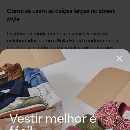
Como se usam as calças largas no street
style
Insiders da moda como a Jeanne Damas ou
celebridades como a Bella Hadid renderam-se à
tendência e já têm as suas calças wide leg nos
seus armários. No street style prevalecem,
sobretudo, os total looks em cores intemporais
como o preto ou o beige. Com a chegada do
verão, também se vão ver tons mais luminosos
como o amarelo illuminating, tal como propõe a
Lanvin. Caso queiras apostar numas calças wide
leg, recomendamos-te que sejam de cor camel,
preto ou branco. Vais ver como se vão
transformar num básico do teu armário.
Vestir melhor é