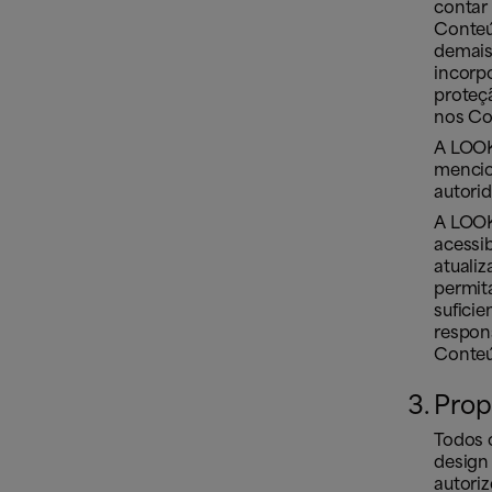
contar 
Conteúd
demais
incorp
proteç
nos Co
A LOOKI
mencio
autori
A LOOK
acessi
atuali
permit
suficie
respons
Conteú
Prop
Todos o
design
autori