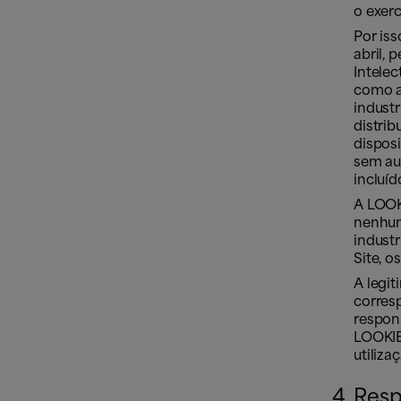
o exerc
Por iss
abril, 
Intele
como a
industr
distrib
disposi
sem au
incluíd
A LOOK
nenhuma
industr
Site, 
A legit
corres
respons
LOOKIE
utiliza
Resp