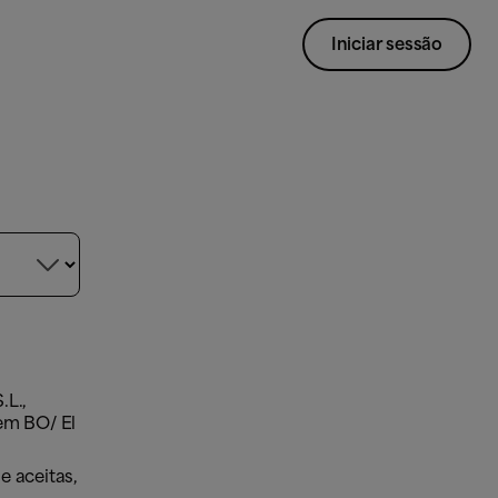
Iniciar sessão

.L.,
em BO/ El
e aceitas,