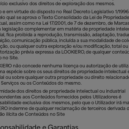
ício exclusivo dos direitos de exploração dos mesmos.
o e em virtude do disposto no Real Decreto Legislativo 1/1996,
pelo qual se aprova o Texto Consolidado da Lei de Propriedad
ctual, assim como na Lei 17/2001, de 7 de dezembro, de Marca
 legislação complementar em matéria de propriedade intelec
ial, fica proibida a reprodução, transmissão, adaptação, tradu
uição, comunicação pública, incluída a sua modalidade de co
ção, ou qualquer outra exploração e/ou modificação, total ou 
torização prévia expressa da LOOKIERO, de qualquer conteú
o no Site.
IERO não concede nenhuma licença ou autorização de utili
 espécie sobre os seus direitos de propriedade intelectual 
ial ou sobre qualquer outra propriedade ou direito relaciona
os Serviços ou os Conteúdos do mesmo.
imidade dos direitos de propriedade intelectual ou industrial
pondentes aos Conteúdos fornecidos pelos Utilizadores é
abilidade exclusiva dos mesmos, pelo que o Utilizador irá ma
RO indemne de qualquer reclamação de terceiros derivada 
ção ilícita de Conteúdos no Site
onsabilidade e Garantias