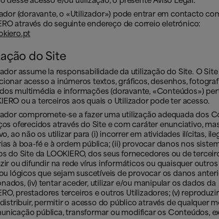
o desse acesso e/ou utilização, o presente Aviso Legal.
zador (doravante, o «Utilizador») pode entrar em contacto co
RO através do seguinte endereço de correio eletrónico:
okiero.pt
zação do Site
zador assume la responsabilidade da utilização do Site. O Sit
ionar acesso a inúmeros textos, gráficos, desenhos, fotografi
dos multimédia e informações (doravante, «Conteúdos») pe
ERO ou a terceiros aos quais o Utilizador pode ter acesso.
izador compromete-se a fazer uma utilização adequada dos 
ços oferecidos através do Site e com caráter enunciativo, ma
vo, ao não os utilizar para (i) incorrer em atividades ilícitas, il
ias à boa-fé e à ordem pública; (ii) provocar danos nos sistem
os do Site da LOOKIERO, dos seus fornecedores ou de terceiros,
zir ou difundir na rede vírus informáticos ou quaisquer outro
 ou lógicos que sejam suscetíveis de provocar os danos ante
ados, (iv) tentar aceder, utilizar e/ou manipular os dados da
O, prestadores terceiros e outros Utilizadores; (v) reproduzi
 distribuir, permitir o acesso do público através de qualquer 
unicação pública, transformar ou modificar os Conteúdos, e