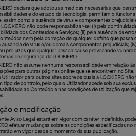
IERO declara que adotou as medidas necessárias que, dentr
ossibilidades e do estado da tecnologia, permitam o funcio
e, assim como a ausência de vírus e componentes prejudiciai
a LOOKIERO não pode responsabilizar-se: (i) pela continuidad
bilidade dos Conteúdos e Serviços; (ii) pela ausência de erro
Conteúdos nem pela correção de qualquer defeito que possa o
ela ausência de vírus e/ou demais componentes prejudiciais; (iv
ou prejuízos que qualquer pessoa cause provocando vulnerab
stemas de segurança da LOOKIERO.
IERO não assume nenhuma responsabilidade em relação às
igações para outras páginas online que se encontrem no Site
 o Utilizador para outros sites sobre os quais a LOOKIERO não
tipo de controlo, pelo que o Utilizador acede sob sua exclus
sabilidade ao Conteúdo e nas condições de utilização que re
s.
ção e modificação
ente Aviso Legal estará em vigor com caráter indefinido, pod
RO efetuar mudanças sobre as condições especificadas no
trarão em vigor desde o momento da sua publicação.