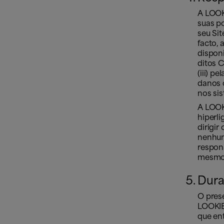
A LOOK
suas p
seu Sit
facto, 
disponi
ditos 
(iii) p
danos 
nos si
A LOOK
hiperl
dirigir
nenhum 
respon
mesmo
Dura
O pres
LOOKIE
que en