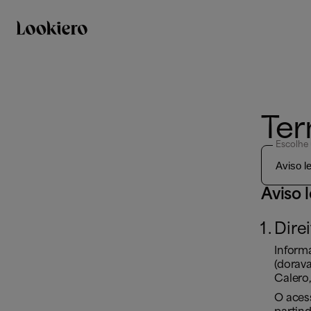
Ter
Escolhe
Aviso 
Dire
Informa
(dorav
Calero,
O acess