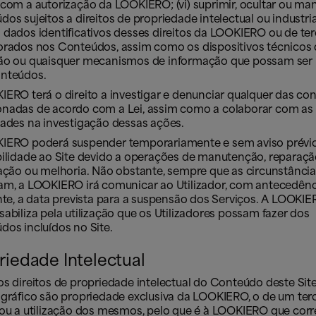
com a autorização da LOOKIERO; (vi) suprimir, ocultar ou man
os sujeitos a direitos de propriedade intelectual ou industria
 dados identificativos desses direitos da LOOKIERO ou de ter
orados nos Conteúdos, assim como os dispositivos técnicos
ão ou quaisquer mecanismos de informação que possam ser 
nteúdos.
ERO terá o direito a investigar e denunciar qualquer das co
nadas de acordo com a Lei, assim como a colaborar com as
dades na investigação dessas ações.
IERO poderá suspender temporariamente e sem aviso prévi
bilidade ao Site devido a operações de manutenção, reparaçã
zação ou melhoria. Não obstante, sempre que as circunstância
am, a LOOKIERO irá comunicar ao Utilizador, com antecedênc
nte, a data prevista para a suspensão dos Serviços. A LOOKI
abiliza pela utilização que os Utilizadores possam fazer dos
dos incluídos no Site.
riedade Intelectual
s direitos de propriedade intelectual do Conteúdo deste Site
 gráfico são propriedade exclusiva da LOOKIERO, o de um ter
zou a utilização dos mesmos, pelo que é à LOOKIERO que cor