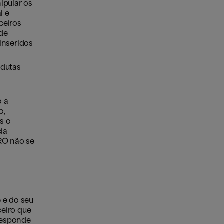
ipular os
l e
ceiros
 de
inseridos
ndutas
o a
o,
s o
ia
ERO não se
 e do seu
ceiro que
responde