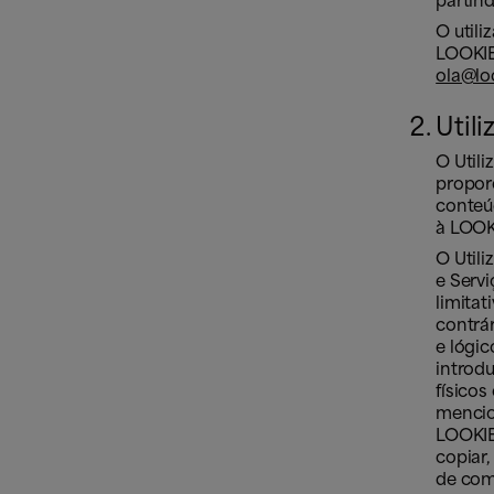
partind
O utili
LOOKIE
ola@lo
Utili
O Utili
proporc
conteú
à LOOKI
O Util
e Servi
limitati
contrár
e lógic
introdu
físicos
mencion
LOOKIER
copiar,
de com