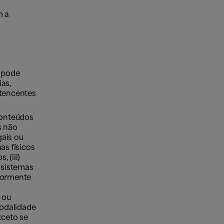
m a
e pode
as,
rtencentes
Conteúdos
s não
egais ou
as físicos
 (iii)
s sistemas
riormente
r ou
modalidade
xceto se