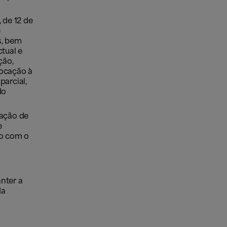
 de 12 de
e
s, bem
tual e
ção,
locação à
parcial,
do
zação de
e
do com o
nter a
da