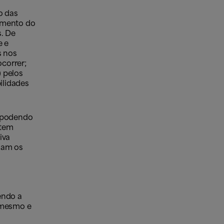
o das
namento do
s. De
e e
s nos
correr;
) pelos
ilidades
, podendo
 tem
iva
jam os
endo a
 mesmo e