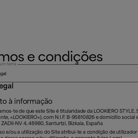
mos e condições
 um tema
legal
ito à informação
mos-te de que este Site é titularidade da LOOKIERO STYLE, S
ante, «LOOKIERO»), com N.I.F. B-95810826 e domicílio social 
 ZADII-NV 4, 48980, Santurtzi, Bizkaia, España
o e/ou a utilização do Site atribui-te a condição de utilizador 