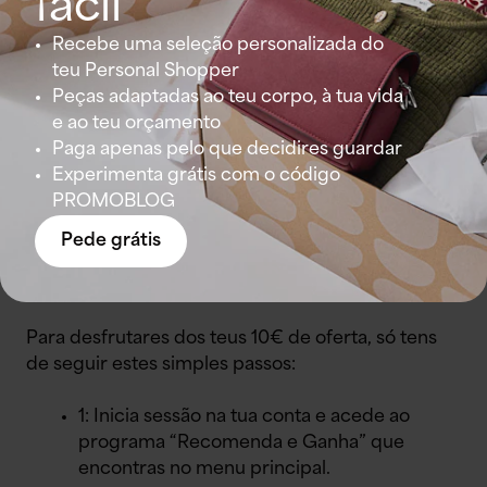
fácil
Recebeste uma caixa e apetece-te repetir a
Recebe uma seleção personalizada do
experiência a um preço reduzido? Gostavas que
teu Personal Shopper
as tuas amigas vivessem a mesma experiência? O
Peças adaptadas ao teu corpo, à tua vida
melhor do “Recomenda e Ganha” é que todas
e ao teu orçamento
ganham: as tuas amigas ao pedir o seu primeiro
Paga apenas pelo que decidires guardar
Lookiero e tu, cada vez que uma delas ficar com
Experimenta grátis com o código
uma peça da sua seleção.
PROMOBLOG
Pede grátis
Como funciona o “Recomenda e Ganha”?
Para desfrutares dos teus 10€ de oferta, só tens
de seguir estes simples passos:
1: Inicia sessão na tua conta e acede ao
programa “Recomenda e Ganha” que
encontras no menu principal.