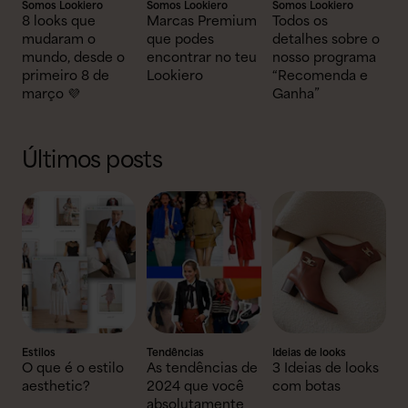
Somos Lookiero
Somos Lookiero
Somos Lookiero
8 looks que
Marcas Premium
Todos os
mudaram o
que podes
detalhes sobre o
mundo, desde o
encontrar no teu
nosso programa
primeiro 8 de
Lookiero
“Recomenda e
março 💜
Ganha”
Últimos posts
Estilos
Tendências
Ideias de looks
O que é o estilo
As tendências de
3 Ideias de looks
aesthetic?
2024 que você
com botas
absolutamente