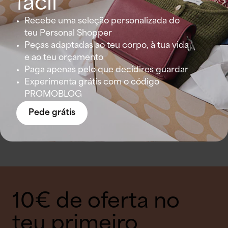
fácil
Recebe uma seleção personalizada do
teu Personal Shopper
Peças adaptadas ao teu corpo, à tua vida
e ao teu orçamento
Paga apenas pelo que decidires guardar
Experimenta grátis com o código
PROMOBLOG
Pede grátis
10€ de oferta no
teu primeiro