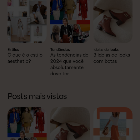
Estilos
Tendências
Ideias de looks
O que é o estilo
As tendências de
3 Ideias de looks
aesthetic?
2024 que você
com botas
absolutamente
deve ter
Posts mais vistos