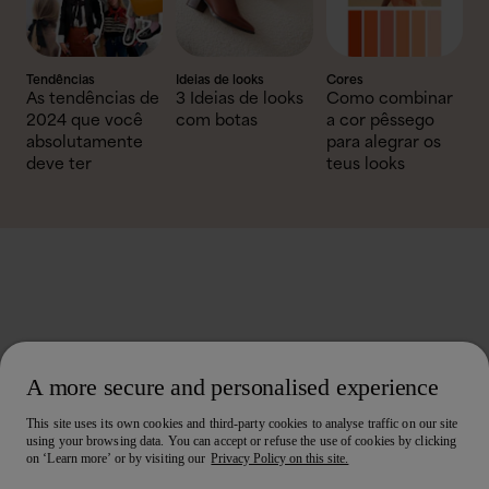
Tendências
Ideias de looks
Cores
As tendências de
3 Ideias de looks
Como combinar
2024 que você
com botas
a cor pêssego
absolutamente
para alegrar os
deve ter
teus looks
A more secure and personalised experience
This site uses its own cookies and third-party cookies to analyse traffic on our site
using your browsing data. You can accept or refuse the use of cookies by clicking
on ‘Learn more’ or by visiting our
Privacy Policy on this site.